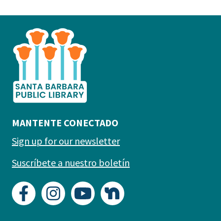
This
is
the
prefooter
section
MANTENTE CONECTADO
Sign up for our newsletter
Suscríbete a nuestro boletín