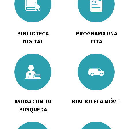
Biblioteca
Programa
Digital
una
cita
BIBLIOTECA
PROGRAMA UNA
DIGITAL
CITA
Go
Go
to
to
Ayuda
Biblioteca
con
Móvil
tu
búsqueda
AYUDA CON TU
BIBLIOTECA MÓVIL
BÚSQUEDA
Go
Go