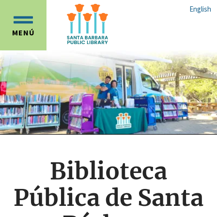
Ir
Ir
English
al
a
OPEN
contenido
la
MENÚ
MAIN
principal
navegación
MENU
principal
Biblioteca
Pública de Santa