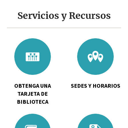
Servicios y Recursos
Go
Go
to
to
Obtenga
Sedes
una
y
tarjeta
horarios
de
OBTENGA UNA
SEDES Y HORARIOS
Biblioteca
TARJETA DE
BIBLIOTECA
Go
Go
to
to