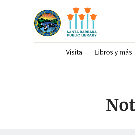
Ir
Ir
al
a
contenido
la
principal
navegación
principal
Library
Visita
Libros y más
navigation
Not