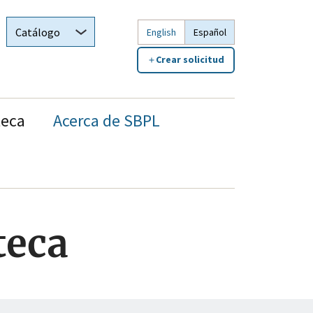
Choose
Catálogo
English
Español
what
Crear solicitud
would
you
like
teca
Acerca de SBPL
to
search
teca