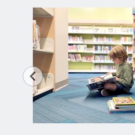
a
sual
p.m.