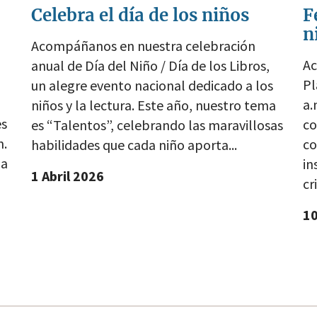
Celebra el día de los niños
F
n
Acompáñanos en nuestra celebración
Ac
anual de Día del Niño / Día de los Libros,
Pl
un alegre evento nacional dedicado a los
a.
niños y la lectura. Este año, nuestro tema
es
co
es “Talentos”, celebrando las maravillosas
m.
co
habilidades que cada niño aporta...
la
in
1 Abril 2026
cr
1